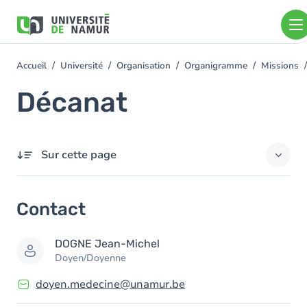
Aller au contenu principal
Aller
au
contenu
principal
Accueil
Université
Organisation
Organigramme
Missions
You
are
Décanat
here
Sur cette page
Contact
Contact
Membres
DOGNE
Jean-Michel
Doyen/Doyenne
doyen.medecine@unamur.be