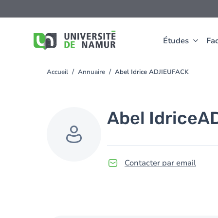
Aller au contenu principal
Aller
au
contenu
principal
Études
Fac
Accueil
Annuaire
Abel Idrice ADJIEUFACK
You
are
here
Abel Idrice
A
Contacter par email