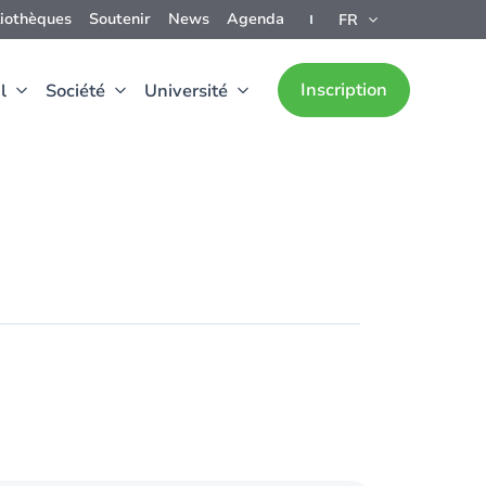
liothèques
Soutenir
News
Agenda
FR
Inscription
l
Société
Université