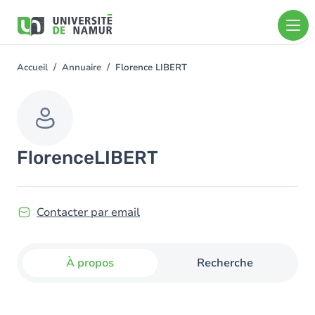
Aller au contenu principal
Aller
au
contenu
principal
Accueil
Annuaire
Florence LIBERT
You
are
here
Florence
LIBERT
Contacter par email
À propos
Recherche