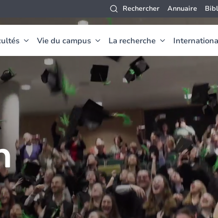
Rechercher
Annuaire
Bib
ultés
Vie du campus
La recherche
Internationa
n