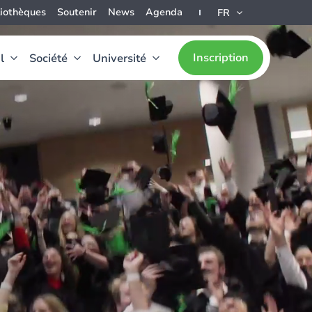
liothèques
Soutenir
News
Agenda
FR
Inscription
l
Société
Université