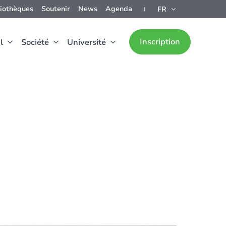
liothèques
Soutenir
News
Agenda
FR
Inscription
l
Société
Université