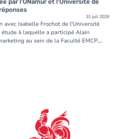
e par l'UNamur et l'Université de
 réponses
31 juil 2026
n avec Isabelle Frochot de l'Université
étude à laquelle a participé Alain
marketing au sein de la Faculté EMCP,
 favorise une véritable reconnexion à
n environnement. Les résultats de cette
iés dans la prestigieuse revue Recherche
keting (RAM).