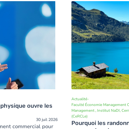
Image
confusion dans la commu
Actualité
-
a physique ouvre les
Faculté Économie Management C
Management , Institut NaDI, Cen
(CeRCLe)
30 juil 2026
Pourquoi les randon
ment commercial pour