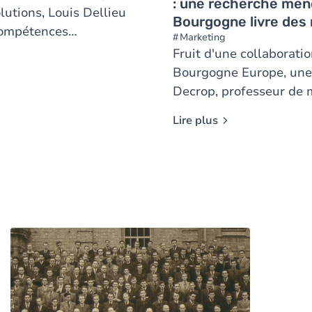
: une recherche mené
utions, Louis Dellieu
Bourgogne livre des
compétences
Marketing
ope depuis près de 10
Fruit d'une collaboratio
éciaux, voyage dans un
Bourgogne Europe, une 
Decrop, professeur de 
montre que la montagne
Lire plus
soi, aux autres et à so
recherche ont été publ
et Applications en Mar