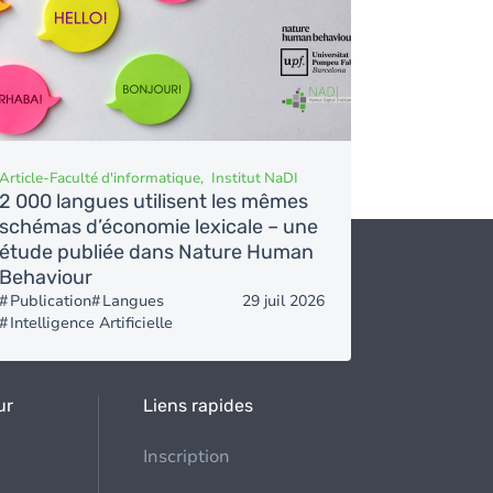
Charger plus d'éléments
Article
-
Faculté d'informatique
Institut NaDI
2 000 langues utilisent les mêmes
schémas d’économie lexicale – une
étude publiée dans Nature Human
Behaviour
Publication
Langues
29 juil 2026
Intelligence Artificielle
ur
Liens rapides
Inscription