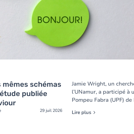
les mêmes schémas
Jamie Wright, un cherch
l’UNamur, a participé à 
 étude publiée
Pompeu Fabra (UPF) de B
viour
prestigieuse revue
Natu
e
29 juil 2026
Lire plus
montre que les langues 
privilégier l'économie le
désigner différents conc