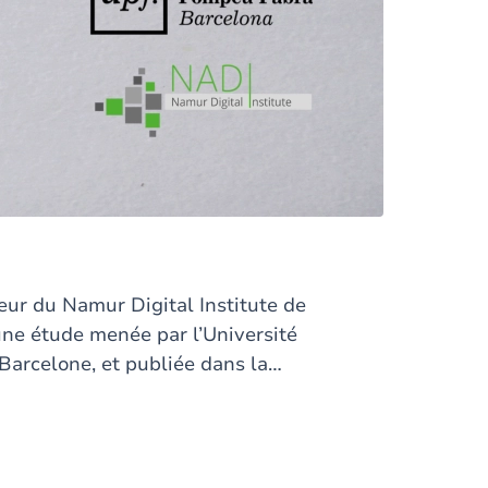
eur du Namur Digital Institute de
une étude menée par l’Université
arcelone, et publiée dans la
re Human Behaviour
.
Cette étude
du monde entier tendent à
xicale, en réutilisant des mots pour
epts lorsque cela n'entraîne pas de