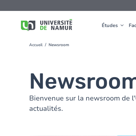
Aller au contenu principal
Aller
au
contenu
principal
Études
Fac
Accueil
Newsroom
You
are
here
Newsroo
Bienvenue sur la newsroom de l'
actualités.