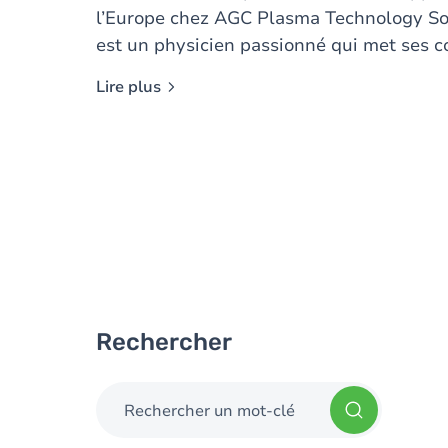
l’Europe chez AGC Plasma Technology Sol
est un physicien passionné qui met ses 
scientifiques au service d’AGC Glass Eur
Lire plus
ans. Des ailes d’insectes aux vitrages sp
univers bio-inspiré.
Rechercher
Rechercher un mot-clé