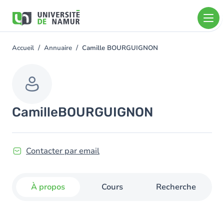
Aller au contenu principal
Aller
au
contenu
principal
Accueil
Annuaire
Camille BOURGUIGNON
You
are
here
Camille
BOURGUIGNON
Contacter par email
À propos
Cours
Recherche