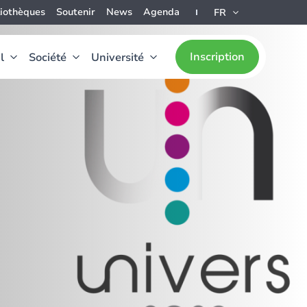
liothèques
Soutenir
News
Agenda
FR
Inscription
l
Société
Université