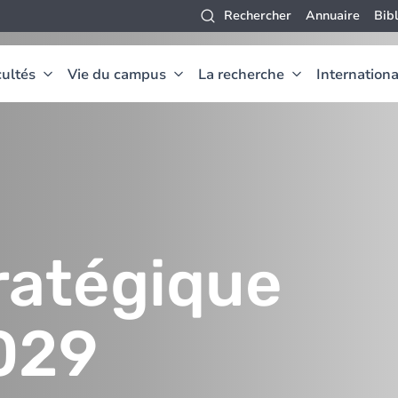
Rechercher
Annuaire
Bib
ultés
Vie du campus
La recherche
Internationa
tratégique
029