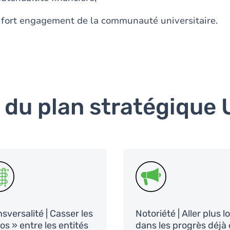
 fort engagement de la communauté universitaire.
s du plan stratégique
G
SVG
sversalité | Casser les
Notoriété | Aller plus l
los » entre les entités
dans les progrès déjà