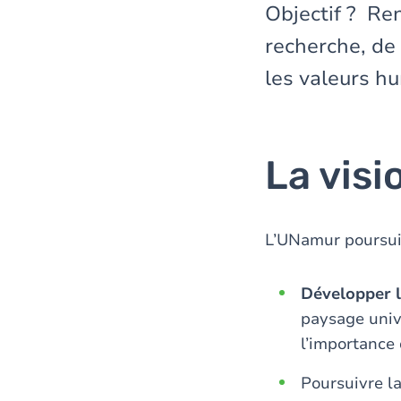
Objectif ? Re
recherche, de
les valeurs h
La vis
L’UNamur poursuit
Développer l
paysage unive
l’importance 
Poursuivre l