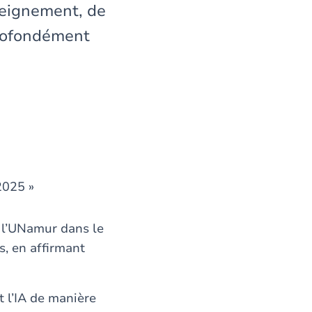
seignement, de
profondément
2025 »
e l’UNamur dans le
s, en affirmant
 l’IA de manière