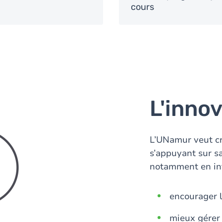
cours
L'inno
L’UNamur veut cr
s’appuyant sur sa
notamment en inte
encourager l
mieux gérer l