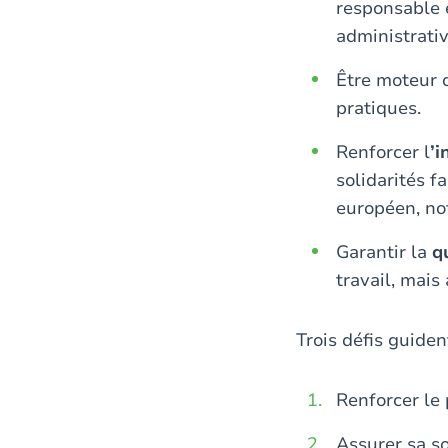
responsable e
administrativ
Être moteur
pratiques.
Renforcer l
’i
solidarités f
européen, no
Garantir la
q
travail, mais 
Trois défis guide
Renforcer le 
Assurer sa so