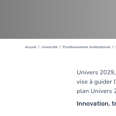
Accueil
Université
Positionnement institutionnel
You
are
here
Univers 2029,
vise à guider 
plan Univers 2
Innovation, t