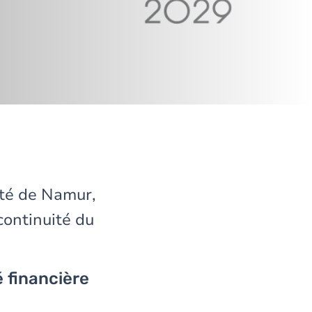
ité de Namur,
 continuité du
é financière