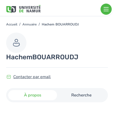
Aller au contenu principal
Aller
au
contenu
principal
Accueil
Annuaire
Hachem BOUARROUDJ
You
are
here
Hachem
BOUARROUDJ
Contacter par email
À propos
Recherche