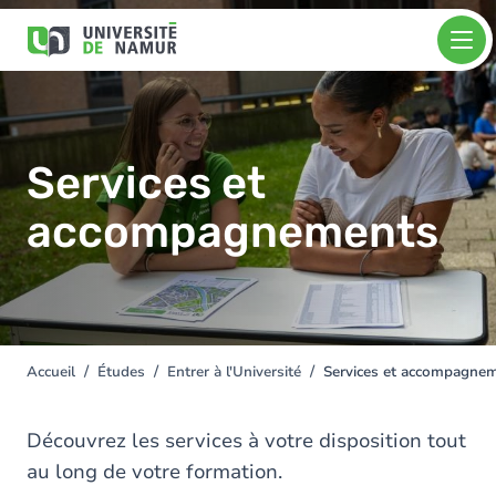
Aller au contenu principal
Aller
Image
au
contenu
principal
Services et
accompagnements
Accueil
Études
Entrer à l'Université
Services et accompagne
You
are
here
Découvrez les services à votre disposition tout
au long de votre formation.