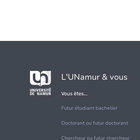
L'UNamur & vous
Vous êtes...
Futur étudiant bachelier
Doctorant ou futur doctorant
Chercheur ou futur chercheur