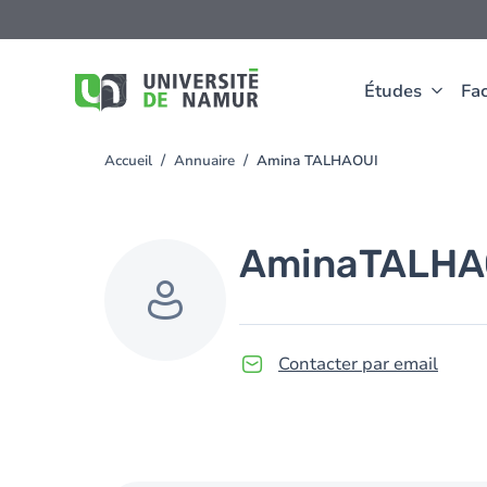
Aller au contenu principal
Aller
au
contenu
principal
Études
Fac
Accueil
Annuaire
Amina TALHAOUI
You
are
here
Amina
TALHA
Contacter par email