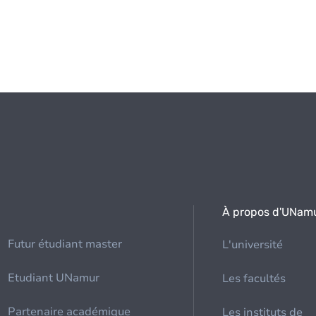
À propos d'UNam
Futur étudiant master
L'université
Etudiant UNamur
Les facultés
Partenaire académique
Les instituts de