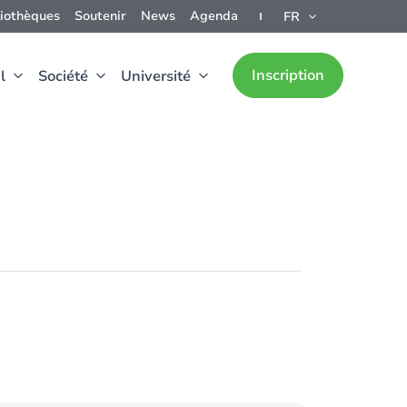
liothèques
Soutenir
News
Agenda
FR
Inscription
l
Société
Université