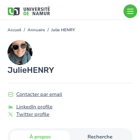
Aller au contenu principal
Aller
au
contenu
principal
Accueil
Annuaire
Julie HENRY
You
are
Image
here
Julie
HENRY
Contacter par email
LinkedIn profile
Twitter profile
À propos
Recherche