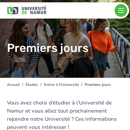
Aller au contenu principal
Aller
Image
au
contenu
principal
Premiers jours
Accueil
Études
Entrer à l'Université
Premiers jours
You
are
here
Vous avez choisi d’étudier à l’Université de
Namur et vous allez tout prochainement
rejoindre notre Université ? Ces informations
peuvent vous intéresser !