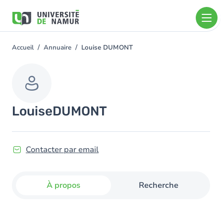
Aller au contenu principal
Aller
au
contenu
principal
Accueil
Annuaire
Louise DUMONT
You
are
here
Louise
DUMONT
Contacter par email
À propos
Recherche