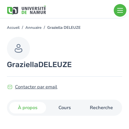
Aller au contenu principal
Aller
au
contenu
principal
Accueil
Annuaire
Graziella DELEUZE
You
are
here
Graziella
DELEUZE
Contacter par email
À propos
Cours
Recherche