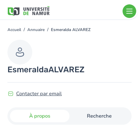
Aller au contenu principal
Aller
au
contenu
principal
Accueil
Annuaire
Esmeralda ALVAREZ
You
are
here
Esmeralda
ALVAREZ
Contacter par email
À propos
Recherche