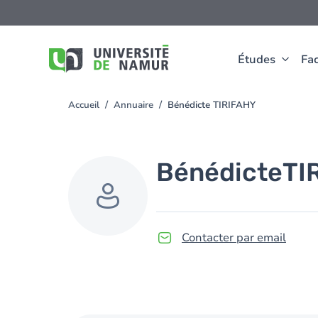
Aller au contenu principal
Aller
au
contenu
principal
Études
Fac
Accueil
Annuaire
Bénédicte TIRIFAHY
You
are
here
Bénédicte
TI
Contacter par email