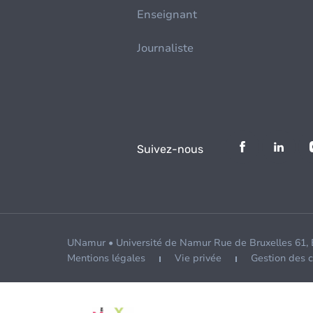
Enseignant
Journaliste
Suivez-nous
UNamur • Université de Namur Rue de Bruxelles 61,
Mentions légales
Vie privée
Gestion des 