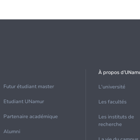
À propos d'UNam
Futur étudiant master
L'université
Etudiant UNamur
Les facultés
Partenaire académique
Les instituts de
recherche
Alumni
La vie du campus