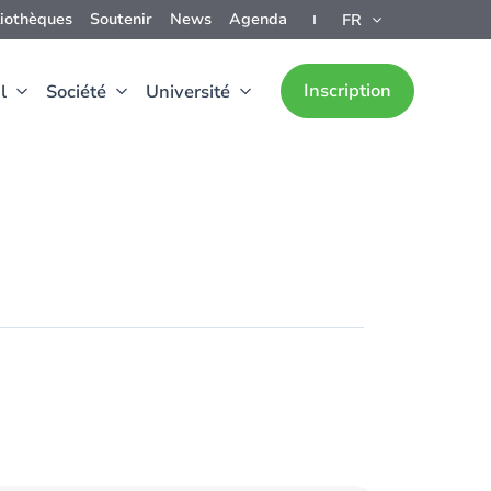
liothèques
Soutenir
News
Agenda
FR
Inscription
l
Société
Université