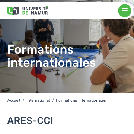
Aller au contenu principal
Aller
Image
au
contenu
principal
Formations
internationales
Accueil
International
Formations internationales
You
are
here
ARES-CCI