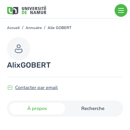
Aller au contenu principal
Aller
au
contenu
principal
Accueil
Annuaire
Alix GOBERT
You
are
here
Alix
GOBERT
Contacter par email
À propos
Recherche