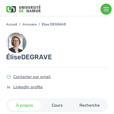
Aller au contenu principal
Aller
au
contenu
principal
Accueil
Annuaire
Élise DEGRAVE
You
are
Image
here
Élise
DEGRAVE
Contacter par email
LinkedIn profile
À propos
Cours
Recherche