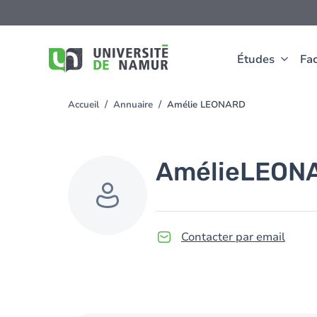
Aller au contenu principal
Aller
au
contenu
principal
Études
Fac
Accueil
Annuaire
Amélie LEONARD
You
are
here
Amélie
LEON
Contacter par email