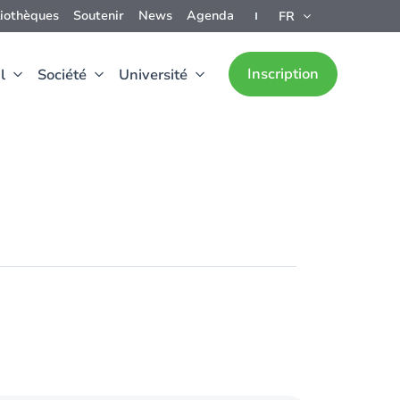
liothèques
Soutenir
News
Agenda
FR
Inscription
l
Société
Université