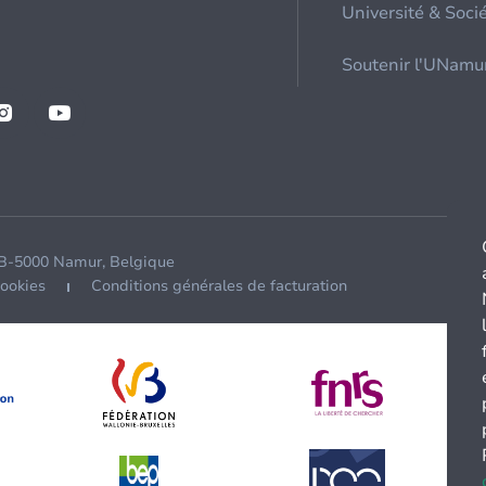
Université & Soci
Soutenir l'UNamu
 B-5000 Namur, Belgique
cookies
Conditions générales de facturation