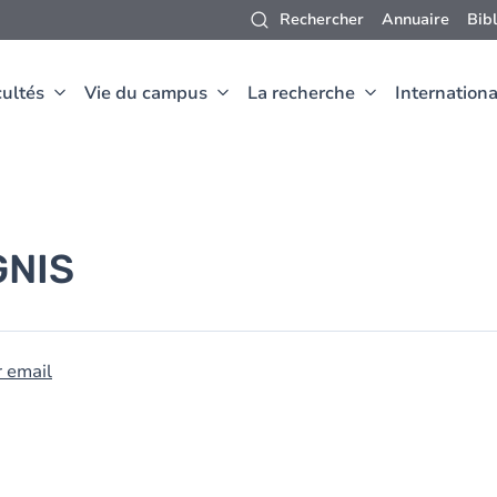
Rechercher
Annuaire
Bib
ultés
Vie du campus
La recherche
Internationa
GNIS
r email