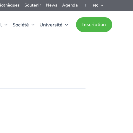
liothèques
Soutenir
News
Agenda
FR
Inscription
l
Société
Université