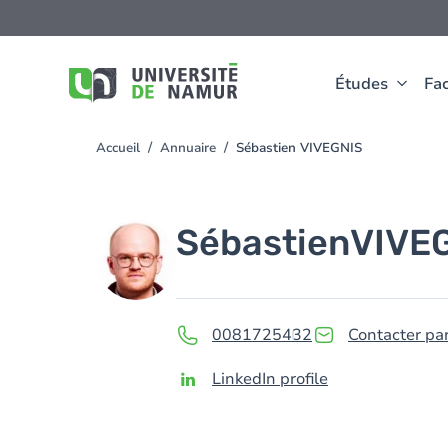
Aller au contenu principal
Aller
au
contenu
principal
Études
Fac
Accueil
Annuaire
Sébastien VIVEGNIS
You
are
here
Image
Sébastien
VIVE
0081725432
Contacter pa
LinkedIn profile