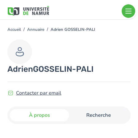
Aller au contenu principal
Aller
au
contenu
principal
Accueil
Annuaire
Adrien GOSSELIN-PALI
You
are
here
Adrien
GOSSELIN-PALI
Contacter par email
À propos
Recherche