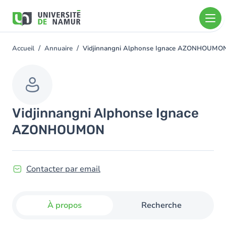
Aller au contenu principal
Aller
au
contenu
principal
Accueil
Annuaire
Vidjinnangni Alphonse Ignace AZONHOUMO
You
are
here
Vidjinnangni Alphonse Ignace
AZONHOUMON
Contacter par email
À propos
Recherche