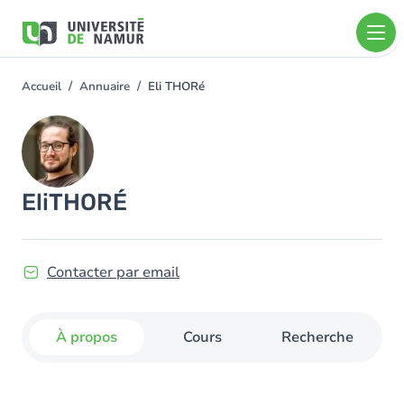
Aller au contenu principal
Aller
au
contenu
principal
Accueil
Annuaire
Eli THORé
You
are
Image
here
Eli
THORÉ
Contacter par email
À propos
Cours
Recherche