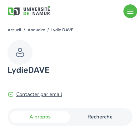
Aller au contenu principal
Aller
au
contenu
principal
Accueil
Annuaire
Lydie DAVE
You
are
here
Lydie
DAVE
Contacter par email
À propos
Recherche