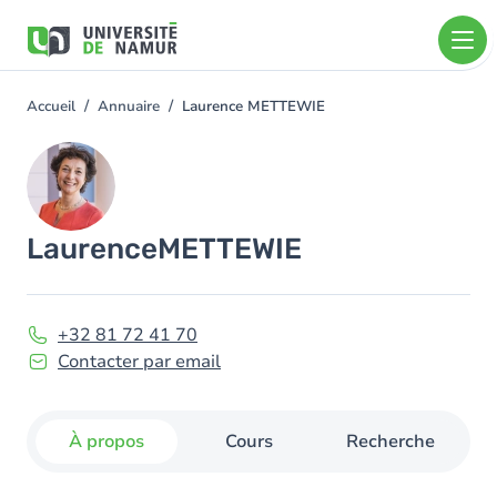
Aller au contenu principal
Aller
au
contenu
principal
Accueil
Annuaire
Laurence METTEWIE
You
are
Image
here
Laurence
METTEWIE
+32 81 72 41 70
Contacter par email
À propos
Cours
Recherche