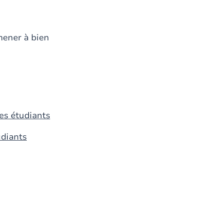
mener à bien
des étudiants
udiants