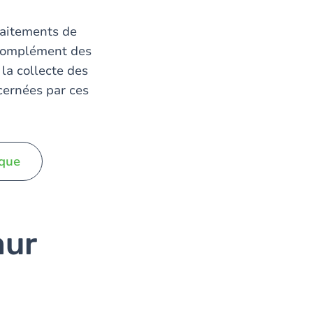
traitements de
 complément des
 la collecte des
cernées par ces
ique
mur