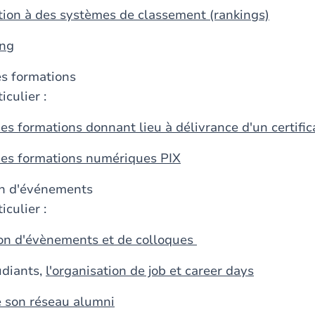
ation à des systèmes de classement (rankings)
ing
es formations
iculier :
des formations donnant lieu à délivrance d'un certific
des formations numériques PIX
on d'événements
iculier :
ion d'évènements et de colloques
udiants,
l'organisation de job et career days
e son réseau alumni