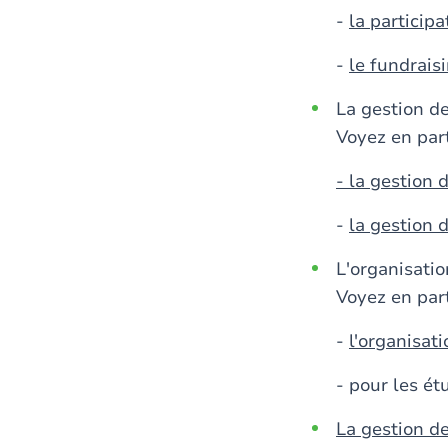
-
la particip
-
le fundrais
La gestion d
Voyez en part
- la gestion 
-
la gestion 
L'organisati
Voyez en part
-
l'organisat
- pour les ét
La gestion d