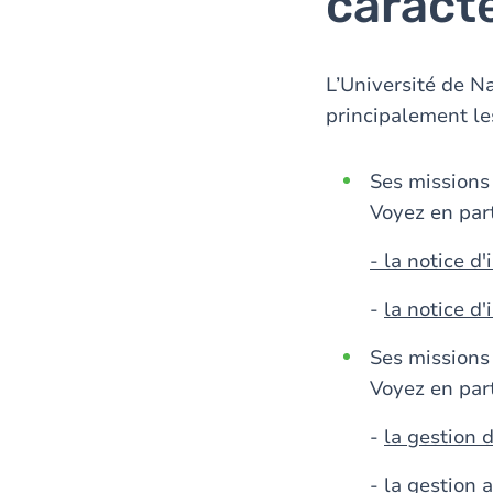
caract
L’Université de N
principalement les
Ses missions
Voyez en part
- la notice d
-
la notice d
Ses missions
Voyez en part
-
la gestion 
-
la gestion 