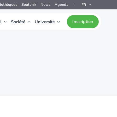
liothèques
Soutenir
News
Agenda
FR
Inscription
l
Société
Université