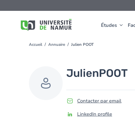
Aller au contenu principal
Aller
au
contenu
principal
Études
Fac
Accueil
Annuaire
Julien POOT
You
are
here
Julien
POOT
Contacter par email
LinkedIn profile