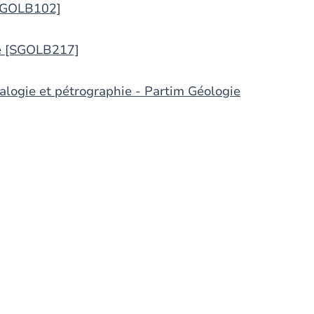
[SGOLB102]
ie [SGOLB217]
ralogie et pétrographie - Partim Géologie