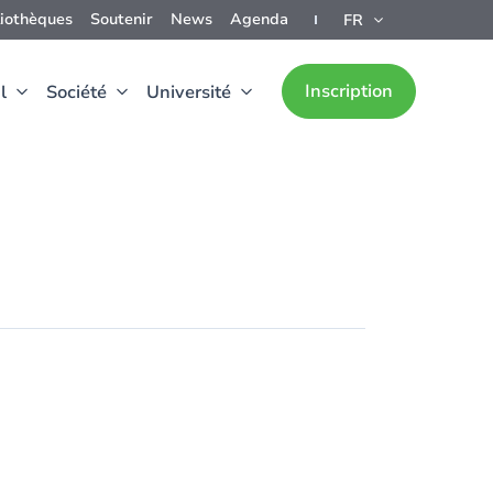
liothèques
Soutenir
News
Agenda
FR
Inscription
l
Société
Université