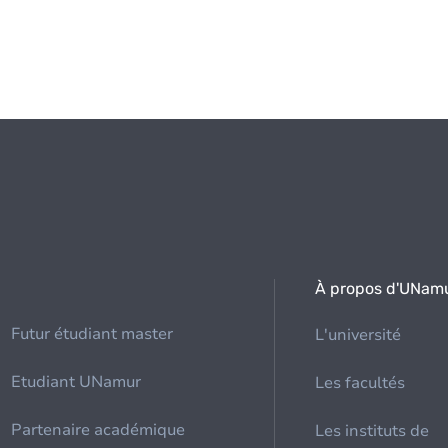
À propos d'UNam
Futur étudiant master
L'université
Etudiant UNamur
Les facultés
Partenaire académique
Les instituts de