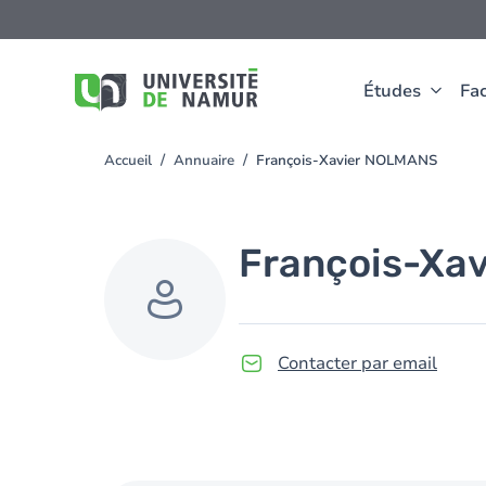
Aller au contenu principal
Aller
au
contenu
principal
Études
Fac
Accueil
Annuaire
François-Xavier NOLMANS
You
are
here
François-Xav
Contacter par email