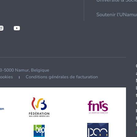
Université & Soci
Soutenir l'UNamu
 B-5000 Namur, Belgique
cookies
Conditions générales de facturation