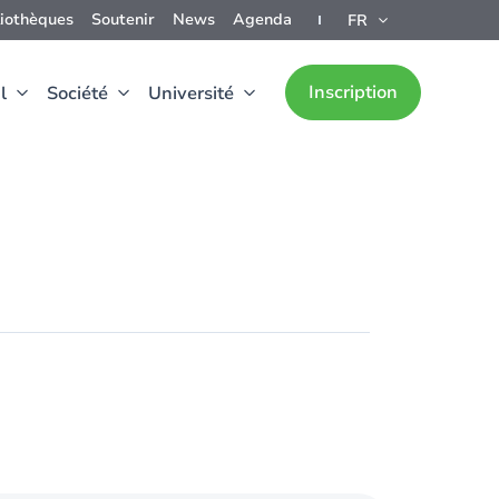
liothèques
Soutenir
News
Agenda
FR
Inscription
l
Société
Université