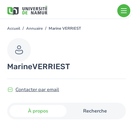
Aller au contenu principal
Aller
au
contenu
principal
Accueil
Annuaire
Marine VERRIEST
You
are
here
Marine
VERRIEST
Contacter par email
À propos
Recherche