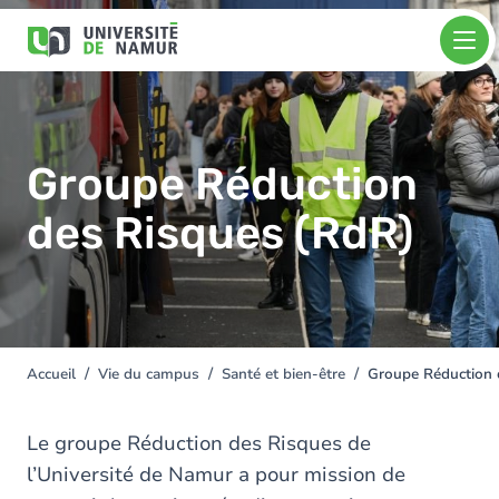
Aller au contenu principal
Aller
Image
au
contenu
principal
Groupe Réduction
des Risques (RdR)
Accueil
Vie du campus
Santé et bien-être
Groupe Réduction 
You
are
here
Le groupe Réduction des Risques de
l’Université de Namur a pour mission de