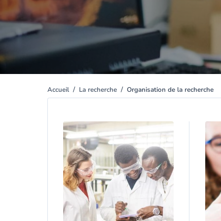
Accueil
La recherche
Organisation de la recherche
You
are
here
Image
Ima