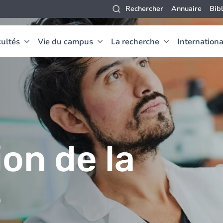
Rechercher
Annuaire
Bib
ultés
Vie du campus
La recherche
Internationa
on de la
e