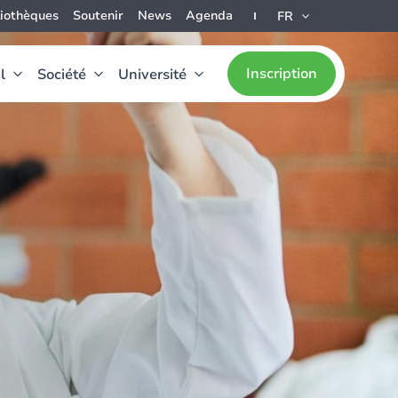
liothèques
Soutenir
News
Agenda
FR
Inscription
l
Société
Université