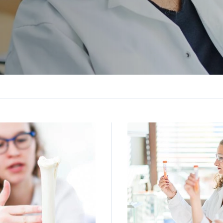
ge
Image