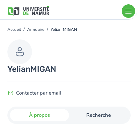
Aller au contenu principal
Aller
au
contenu
principal
Accueil
Annuaire
Yelian MIGAN
You
are
here
Yelian
MIGAN
Contacter par email
À propos
Recherche