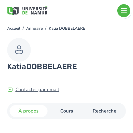
Aller au contenu principal
Aller
au
contenu
principal
Accueil
Annuaire
Katia DOBBELAERE
You
are
here
Katia
DOBBELAERE
Contacter par email
À propos
Cours
Recherche