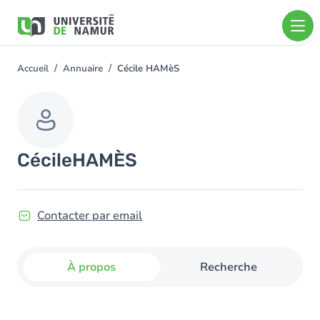
Aller au contenu principal
Aller
au
contenu
principal
Accueil
Annuaire
Cécile HAMèS
You
are
here
Cécile
HAMÈS
Contacter par email
À propos
Recherche