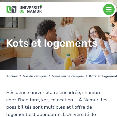
Aller au contenu principal
Aller
Image
au
contenu
principal
Kots et logements
Accueil
Vie du campus
Vivre sur le campus
Kots et logemen
You
are
here
Résidence universitaire encadrée, chambre
chez l'habitant, kot, colocation,... À Namur, les
possibilités sont multiples et l'offre de
logement est abondante. L’Université de