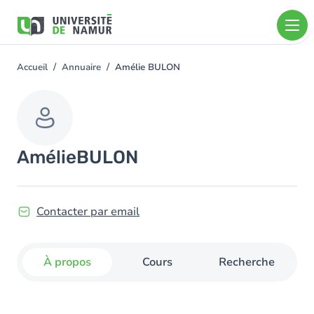
Aller au contenu principal
Aller
au
contenu
principal
Accueil
Annuaire
Amélie BULON
You
are
here
Amélie
BULON
Contacter par email
À propos
Cours
Recherche