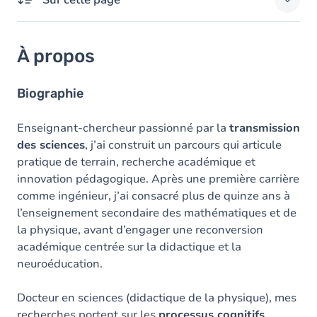
Sur cette page
À propos
À propos
Domaines d'expertises
Responsabilités externes
Biographie
Diplômes
Enseignant-chercheur passionné par la
transmission
des sciences
, j’ai construit un parcours qui articule
Prix
pratique de terrain, recherche académique et
innovation pédagogique. Après une première carrière
comme ingénieur, j’ai consacré plus de quinze ans à
l’enseignement secondaire des mathématiques et de
la physique, avant d’engager une reconversion
académique centrée sur la didactique et la
neuroéducation.
Docteur en sciences (didactique de la physique), mes
recherches portent sur les
processus cognitifs