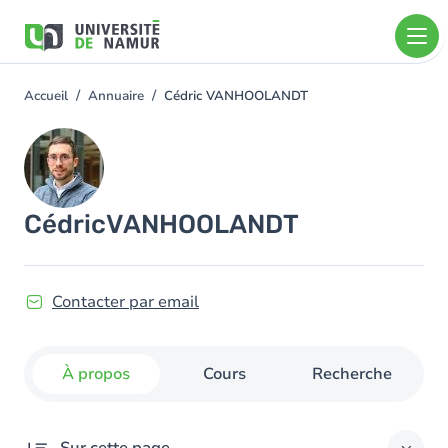
Aller au contenu principal
Aller
au
contenu
principal
Accueil
Annuaire
Cédric VANHOOLANDT
You
are
Image
here
Cédric
VANHOOLANDT
Contacter par email
À propos
Cours
Recherche