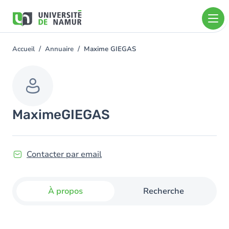
Aller au contenu principal
Aller
au
contenu
principal
Accueil
Annuaire
Maxime GIEGAS
You
are
here
Maxime
GIEGAS
Contacter par email
À propos
Recherche