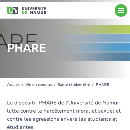
Aller au contenu principal
Aller
Image
au
contenu
principal
PHARE
Accueil
Vie du campus
Santé et bien-être
PHARE
You
are
here
Le dispositif PHARE de l'Université de Namur
lutte contre le harcèlement moral et sexuel et
contre les agressions envers les étudiants et
étudiantes.