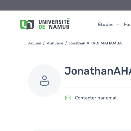
Aller au contenu principal
Aller
au
contenu
principal
Études
Fac
Accueil
Annuaire
Jonathan AHADI MAHAMBA
You
are
here
Jonathan
AH
Contacter par email