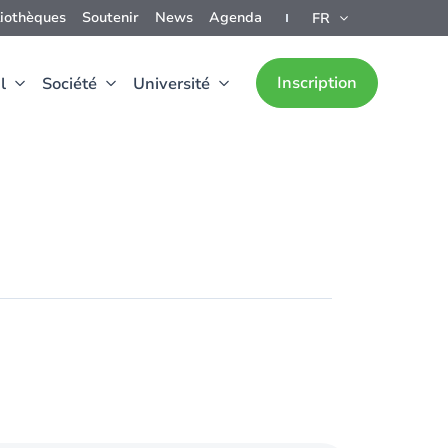
liothèques
Soutenir
News
Agenda
FR
Inscription
l
Société
Université