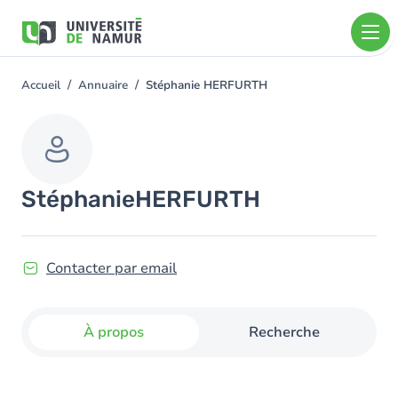
Aller au contenu principal
Aller
au
contenu
principal
Accueil
Annuaire
Stéphanie HERFURTH
You
are
here
Stéphanie
HERFURTH
Contacter par email
À propos
Recherche