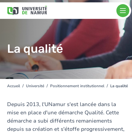
Aller au contenu principal
Aller
Image
au
contenu
principal
La qualité
Accueil
Université
Positionnement institutionnel
La qualité
You
are
here
Depuis 2013, l'UNamur s'est lancée dans la
mise en place d'une démarche Qualité. Cette
démarche a subi différents remaniements
depuis sa création et s'étoffe progressivement,