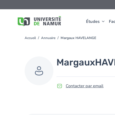
Aller au contenu principal
Aller
au
contenu
principal
Études
Fac
Accueil
Annuaire
Margaux HAVELANGE
You
are
here
Margaux
HAV
Contacter par email