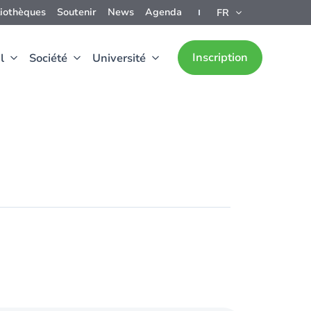
liothèques
Soutenir
News
Agenda
FR
Inscription
l
Société
Université