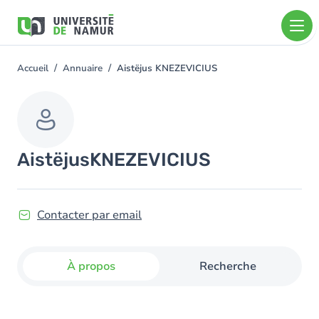
Aller au contenu principal
Aller
au
contenu
principal
Accueil
Annuaire
Aistëjus KNEZEVICIUS
You
are
here
Aistëjus
KNEZEVICIUS
Contacter par email
À propos
Recherche