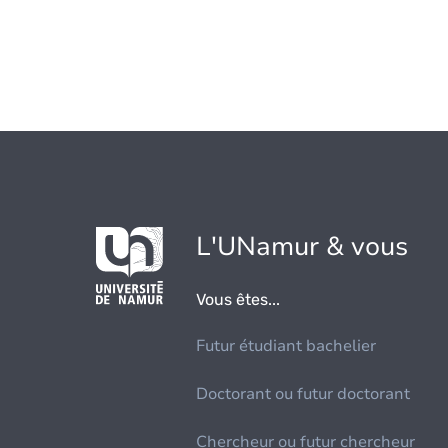
L'UNamur & vous
Vous êtes...
Futur étudiant bachelier
Doctorant ou futur doctorant
Chercheur ou futur chercheur