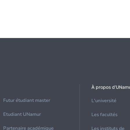
À propos d'UNam
Futur étudiant master
L'université
Etudiant UNamur
Les facultés
Partenaire académique
Les instituts de