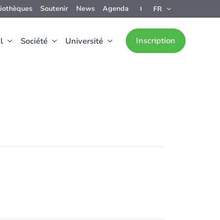
liothèques
Soutenir
News
Agenda
FR
Inscription
l
Société
Université