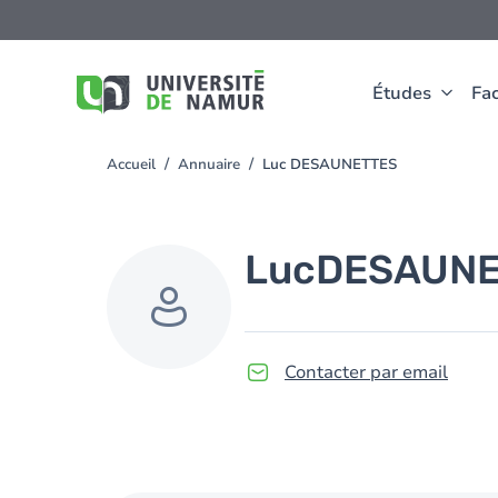
Aller au contenu principal
Aller
au
contenu
principal
Études
Fac
Accueil
Annuaire
Luc DESAUNETTES
You
are
here
Luc
DESAUNE
Contacter par email