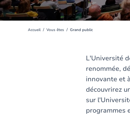
Accueil
Vous êtes
Grand public
You
are
here
L'Université 
renommée, déd
innovante et 
découvrirez u
sur l'Universi
programmes et