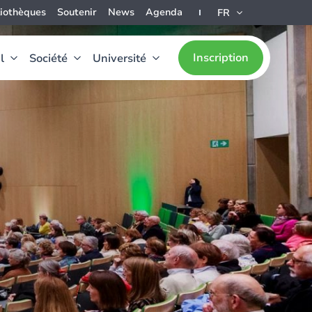
liothèques
Soutenir
News
Agenda
FR
Inscription
l
Société
Université