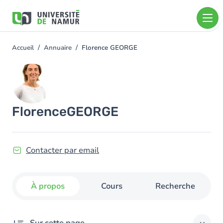
Aller au contenu principal
Aller
au
contenu
principal
Accueil
Annuaire
Florence GEORGE
You
are
Image
here
Florence
GEORGE
Contacter par email
À propos
Cours
Recherche