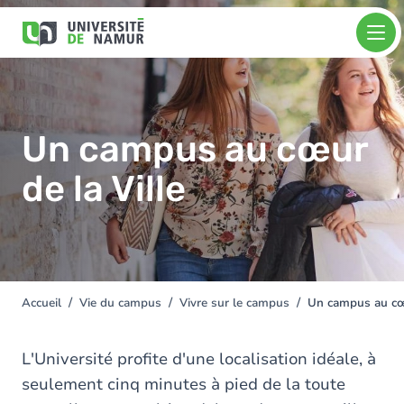
Aller au contenu principal
Aller
Image
au
contenu
principal
Un campus au cœur
de la Ville
Accueil
Vie du campus
Vivre sur le campus
Un campus au cœu
You
are
here
L'Université profite d'une localisation idéale, à
seulement cinq minutes à pied de la toute