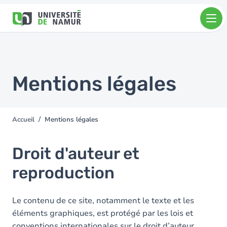
Aller au contenu principal
Aller
au
contenu
principal
Mentions légales
Accueil
Mentions légales
You
are
here
Droit d'auteur et
reproduction
Le contenu de ce site, notamment le texte et les
éléments graphiques, est protégé par les lois et
conventions internationales sur le droit d’auteur.